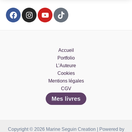
F
I
Y
T
a
n
o
i
c
s
u
k
e
t
t
t
b
a
u
o
o
g
b
k
Accueil
o
r
e
Portfolio
k
a
L’Auteure
m
Cookies
Mentions légales
CGV
Mes livres
Copyright © 2026 Marine Seguin Creation | Powered by